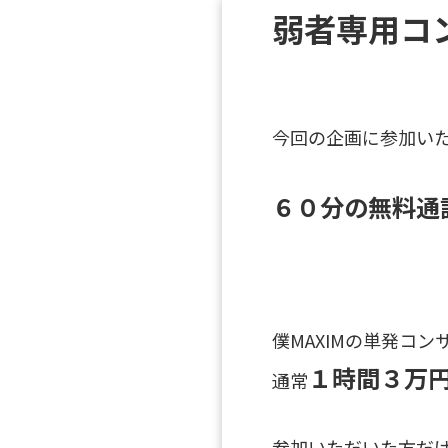
弱者専用コ
今回の企画に参加い
６０分の無料通
僕MAXIMの単発コン
１時間３万
通常
参加いただいた方だ